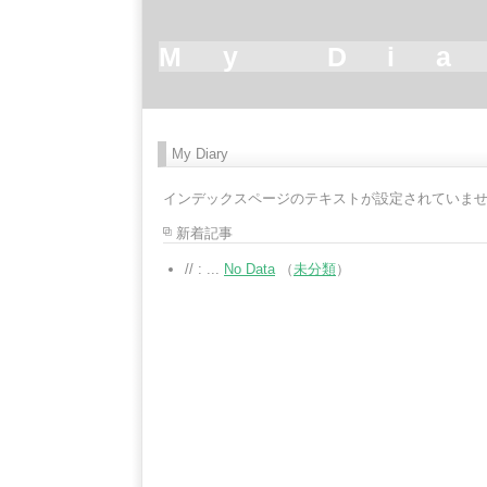
My Di
My Diary
インデックスページのテキストが設定されていま
新着記事
// : ...
No Data
（
未分類
）